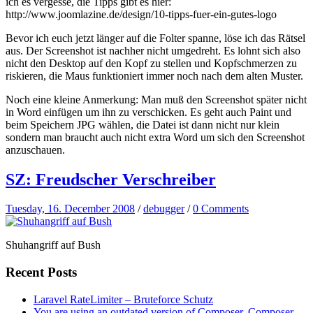
ich es vergesse, die Tipps gibt es hier:
http://www.joomlazine.de/design/10-tipps-fuer-ein-gutes-logo
Bevor ich euch jetzt länger auf die Folter spanne, löse ich das Rätsel
aus. Der Screenshot ist nachher nicht umgedreht. Es lohnt sich also
nicht den Desktop auf den Kopf zu stellen und Kopfschmerzen zu
riskieren, die Maus funktioniert immer noch nach dem alten Muster.
Noch eine kleine Anmerkung: Man muß den Screenshot später nicht
in Word einfügen um ihn zu verschicken. Es geht auch Paint und
beim Speichern JPG wählen, die Datei ist dann nicht nur klein
sondern man braucht auch nicht extra Word um sich den Screenshot
anzuschauen.
SZ: Freudscher Verschreiber
Tuesday, 16. December 2008
/
debugger
/
0 Comments
Shuhangriff auf Bush
Recent Posts
Laravel RateLimiter – Bruteforce Schutz
You are using an outdated version of Composer. Composer