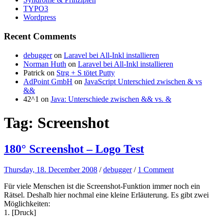
TYPO3
Wordpress
Recent Comments
debugger
on
Laravel bei All-Inkl installieren
Norman Huth
on
Laravel bei All-Inkl installieren
Patrick
on
Strg + S tötet Putty
AdPoint GmbH
on
JavaScript Unterschied zwischen & vs
&&
42^1
on
Java: Unterschiede zwischen && vs. &
Tag:
Screenshot
180° Screenshot – Logo Test
Thursday, 18. December 2008
/
debugger
/
1 Comment
Für viele Menschen ist die Screenshot-Funktion immer noch ein
Rätsel. Deshalb hier nochmal eine kleine Erläuterung. Es gibt zwei
Möglichkeiten:
1. [Druck]