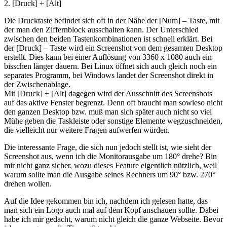
2. [Druck] + [Alt]
Die Drucktaste befindet sich oft in der Nähe der [Num] – Taste, mit
der man den Ziffernblock ausschalten kann. Der Unterschied
zwischen den beiden Tastenkombinationen ist schnell erklärt. Bei
der [Druck] – Taste wird ein Screenshot von dem gesamten Desktop
erstellt. Dies kann bei einer Auflösung von 3360 x 1080 auch ein
bisschen länger dauern. Bei Linux öffnet sich auch gleich noch ein
separates Programm, bei Windows landet der Screenshot direkt in
der Zwischenablage.
Mit [Druck] + [Alt] dagegen wird der Ausschnitt des Screenshots
auf das aktive Fenster begrenzt. Denn oft braucht man sowieso nicht
den ganzen Desktop bzw. muß man sich später auch nicht so viel
Mühe geben die Taskleiste oder sonstige Elemente wegzuschneiden,
die vielleicht nur weitere Fragen aufwerfen würden.
Die interessante Frage, die sich nun jedoch stellt ist, wie sieht der
Screenshot aus, wenn ich die Monitorausgabe um 180° drehe? Bin
mir nicht ganz sicher, wozu dieses Feature eigentlich nützlich, weil
warum sollte man die Ausgabe seines Rechners um 90° bzw. 270°
drehen wollen.
Auf die Idee gekommen bin ich, nachdem ich gelesen hatte, das
man sich ein Logo auch mal auf dem Kopf anschauen sollte. Dabei
habe ich mir gedacht, warum nicht gleich die ganze Webseite. Bevor