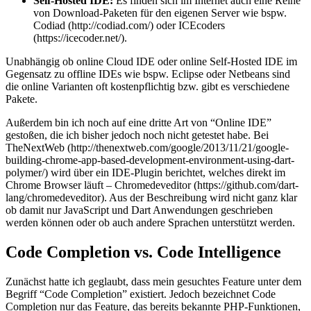
Self-Hosted IDE:
Es finden sich im Internet auch eine Reihe
von Download-Paketen für den eigenen Server wie bspw.
Codiad (http://codiad.com/) oder ICEcoders
(https://icecoder.net/).
Unabhängig ob online Cloud IDE oder online Self-Hosted IDE im
Gegensatz zu offline IDEs wie bspw. Eclipse oder Netbeans sind
die online Varianten oft kostenpflichtig bzw. gibt es verschiedene
Pakete.
Außerdem bin ich noch auf eine dritte Art von “Online IDE”
gestoßen, die ich bisher jedoch noch nicht getestet habe. Bei
TheNextWeb (http://thenextweb.com/google/2013/11/21/google-
building-chrome-app-based-development-environment-using-dart-
polymer/) wird über ein IDE-Plugin berichtet, welches direkt im
Chrome Browser läuft – Chromedeveditor (https://github.com/dart-
lang/chromedeveditor). Aus der Beschreibung wird nicht ganz klar
ob damit nur JavaScript und Dart Anwendungen geschrieben
werden können oder ob auch andere Sprachen unterstützt werden.
Code Completion vs. Code Intelligence
Zunächst hatte ich geglaubt, dass mein gesuchtes Feature unter dem
Begriff “Code Completion” existiert. Jedoch bezeichnet Code
Completion nur das Feature, das bereits bekannte PHP-Funktionen,