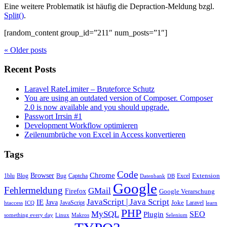
Eine weitere Problematik ist häufig die Depraction-Meldung bzgl.
Split()
.
[random_content group_id=”211″ num_posts=”1″]
« Older
posts
Recent Posts
Laravel RateLimiter – Bruteforce Schutz
You are using an outdated version of Composer. Composer
2.0 is now available and you should upgrade.
Passwort Irrsin #1
Development Workflow optimieren
Zeilenumbrüche von Excel in Access konvertieren
Tags
Code
Chrome
Browser
Extension
1blu
Blog
Bug
Captcha
Excel
Datenbank
DB
Google
Fehlermeldung
GMail
Firefox
Google Verarschung
JavaScript | Java Script
IE
Java
Joke
JavaScript
Laravel
htaccess
ICQ
learn
PHP
MySQL
Plugin
SEO
something every day
Linux
Makros
Selenium