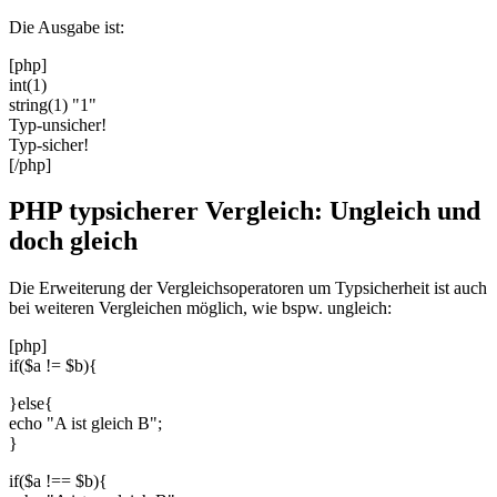
Die Ausgabe ist:
[php]
int(1)
string(1) "1"
Typ-unsicher!
Typ-sicher!
[/php]
PHP typsicherer Vergleich: Ungleich und
doch gleich
Die Erweiterung der Vergleichsoperatoren um Typsicherheit ist auch
bei weiteren Vergleichen möglich, wie bspw. ungleich:
[php]
if($a != $b){
}else{
echo "A ist gleich B";
}
if($a !== $b){