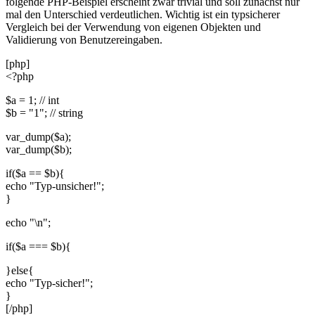
folgende PHP-Beispiel erscheint zwar trivial und soll zunächst nur
mal den Unterschied verdeutlichen. Wichtig ist ein typsicherer
Vergleich bei der Verwendung von eigenen Objekten und
Validierung von Benutzereingaben.
[php]
<?php
$a = 1; // int
$b = "1"; // string
var_dump($a);
var_dump($b);
if($a == $b){
echo "Typ-unsicher!";
}
echo "\n";
if($a === $b){
}else{
echo "Typ-sicher!";
}
[/php]