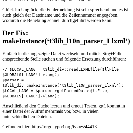
Glück im Unglück, die Fehlermeldung ist sehr sprechend und es ist
auch gleich der Dateiname und die Zeilennummer angegeben,
wodurch die Behebung schnell durchgeführt werden kann.
Der Fix:
makeInstance(‘t3lib_l10n_parser_Llxml’)
Einfach in die angezeigte Datei wechseln und mittels Strg+F die
entsprechende Stelle suchen und folgende Ersetzung durchführen:
// $LOCAL_LANG = t3lib_div::readLLXMLfile($llFile,
$GLOBALS['LANG']->lang);
$parser =
t3lib_div::makeInstance('t3lib_l10n_parser_Llxml');
$LOCAL_LANG = $parser->getParsedData($llFile,
$GLOBALS['LANG']->lang);
Anschließend den Cache leeren und erneut Testen, ggf. kommt in
einer Datei der Aufruf mehrmals vor, bzw. in vielen
unterschiedlichen Dateien.
Gefunden hier: http://forge.typo3.org/issues/44413