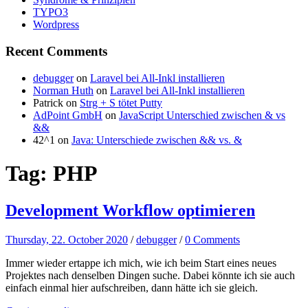
TYPO3
Wordpress
Recent Comments
debugger
on
Laravel bei All-Inkl installieren
Norman Huth
on
Laravel bei All-Inkl installieren
Patrick
on
Strg + S tötet Putty
AdPoint GmbH
on
JavaScript Unterschied zwischen & vs
&&
42^1
on
Java: Unterschiede zwischen && vs. &
Tag:
PHP
Development Workflow optimieren
Thursday, 22. October 2020
/
debugger
/
0 Comments
Immer wieder ertappe ich mich, wie ich beim Start eines neues
Projektes nach denselben Dingen suche. Dabei könnte ich sie auch
einfach einmal hier aufschreiben, dann hätte ich sie gleich.