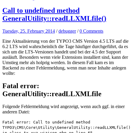
Call to undefined method
GeneralUtility::readLLXMLfile()
Tuesday, 25. February 2014
/
debugger
/
0 Comments
Eine Aktualisierung von der TYPO3 CMS Version 4.5 LTS auf die
6.2 LTS wird wahrscheinlich die Tage häufiger durchgeführt, da es
sich um die LTS-Versionen handelt und bei der 4.5 der Support
ausläuft. Besonders wenn viele Extensions installiert sind, kann der
Umstieg mehr als holprig werden. In diesem Fall kam es im
Backend zu einer Fehlermeldung, wenn man neue Inhalte anlegen
wollte:
Fatal error:
GeneralUtility::readLLXMLfile
Folgende Fehlermeldung wird angezeigt, wenn auch ggf. in einer
anderen Datei:
Fatal error: Call to undefined method
TYPO3\CMS\Core\Utility\GeneralUtility::readLLXMLfile()
in class.tx_xyz_wizicon.php on line 65