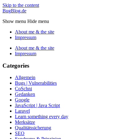
Skip to the content
BugBlog.de
Show menu
Hide menu
About me & the site
Impressum
About me & the site
Impressum
Categories
Allgemein
Bugs | Vulnerabilities
CoSchni
Gedanken
Google
JavaScript | Java Script
Laravel
Learn something every day
Merksätze
Qualitätssicherung
SEO
Syndrome & Prinzipien