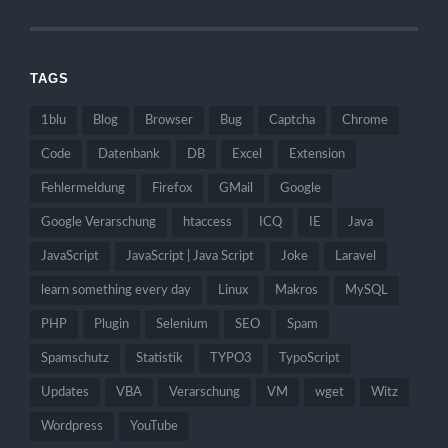
TAGS
1blu
Blog
Browser
Bug
Captcha
Chrome
Code
Datenbank
DB
Excel
Extension
Fehlermeldung
Firefox
GMail
Google
Google Verarschung
htaccess
ICQ
IE
Java
JavaScript
JavaScript | Java Script
Joke
Laravel
learn something every day
Linux
Makros
MySQL
PHP
Plugin
Selenium
SEO
Spam
Spamschutz
Statistik
TYPO3
TypoScript
Updates
VBA
Verarschung
VM
wget
Witz
Wordpress
YouTube