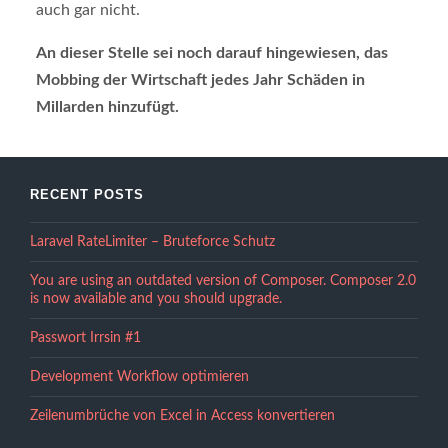
auch gar nicht.
An dieser Stelle sei noch darauf hingewiesen, das
Mobbing der Wirtschaft jedes Jahr Schäden in
Millarden hinzufügt.
RECENT POSTS
Laravel RateLimiter – Bruteforce Schutz
You are using an outdated version of Composer. Composer 2.0
is now available and you should upgrade.
Passwort Irrsin #1
Development Workflow optimieren
Zeilenumbrüche von Excel in Access konvertieren