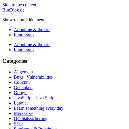
Skip to the content
BugBlog.de
Show menu
Hide menu
About me & the site
Impressum
About me & the site
Impressum
Categories
Allgemein
Bugs | Vulnerabilities
CoSchni
Gedanken
Google
JavaScript | Java Script
Laravel
Learn something every day
Merksätze
Qualitätssicherung
SEO
Syndrome & Prinzipien