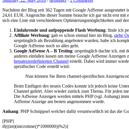
Saturday, 22. May 2010
/
debugger
/
2 Comments
Nachdem der Blog seit 362 Tagen mit Google AdSense ausgestattet is
24,61 EUR. Angesichts dieser Summe brauche ich gar nicht erst mit
sich eine Liste mit verschiedenen Optimierungsmöglichkeiten und den 
Einfahrende und aufpoppende Flash Werbung
: finde ich 
Affiliate Werbung
: gab es schon einmal hier im Blog,
siehe O
ursprünglich als Bezahlung angeboten wurden, habe ich komple
Google AdSense noch so alles geht.
Google AdSense A – B Testing
: ursprünglich dachte ich, mit
anderes einfallen lassen um meine Google AdSense Anzeigen zu
benuterzerdefinierten Channel
erstellt. Dabei wird immer wied
spezifischer Code erstellt wird:
Nun können Sie Ihren channel-spezifischen Anzeigencode
Beim Einfügen des neuen Codes konnte ich jedoch keine Unter
Channel gehört. Aber wieder zurück zum Thema. Für jeden mei
Die AdSense Anzeigen werden mittels PHP (vgl. Anhang) imme
AdSense Anzeige am besten angenommen wurde.
Anhang
: PHP Schnippsel welcher dafür verantwortlich ist das die
[PHP]
if(((int)(microtime()*1000000))%2){