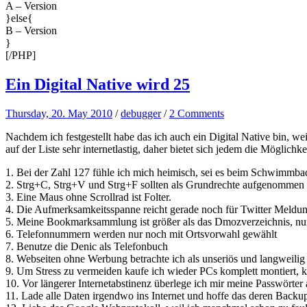
A – Version
}else{
B – Version
}
[/PHP]
Ein Digital Native wird 25
Thursday, 20. May 2010
/
debugger
/
2 Comments
Nachdem ich festgestellt habe das ich auch ein Digital Native bin, w
auf der Liste sehr internetlastig, daher bietet sich jedem die Möglic
1. Bei der Zahl 127 fühle ich mich heimisch, sei es beim Schwimmbad
2. Strg+C, Strg+V und Strg+F sollten als Grundrechte aufgenommen
3. Eine Maus ohne Scrollrad ist Folter.
4. Die Aufmerksamkeitsspanne reicht gerade noch für Twitter Meldu
5. Meine Bookmarksammlung ist größer als das Dmozverzeichnis, nur 
6. Telefonnummern werden nur noch mit Ortsvorwahl gewählt
7. Benutze die Denic als Telefonbuch
8. Webseiten ohne Werbung betrachte ich als unseriös und langweilig
9. Um Stress zu vermeiden kaufe ich wieder PCs komplett montiert, ko
10. Vor längerer Internetabstinenz überlege ich mir meine Passwörter
11. Lade alle Daten irgendwo ins Internet und hoffe das deren Backups