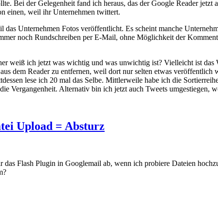
lte. Bei der Gelegenheit fand ich heraus, das der Google Reader jetzt 
n einen, weil ihr Unternehmen twittert.
l das Unternehmen Fotos veröffentlicht. Es scheint manche Unterneh
s immer noch Rundschreiben per E-Mail, ohne Möglichkeit der Kommentie
r weiß ich jetzt was wichtig und was unwichtig ist? Vielleicht ist da
aus dem Reader zu entfernen, weil dort nur selten etwas veröffentlich 
tattdessen lese ich 20 mal das Selbe. Mittlerweile habe ich die Sortier
ie Vergangenheit. Alternativ bin ich jetzt auch Tweets umgestiegen, wei
tei Upload = Absturz
 mir das Flash Plugin in Googlemail ab, wenn ich probiere Dateien ho
em?