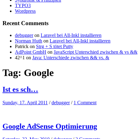
TYPO3
Wordpress
Recent Comments
debugger
on
Laravel bei All-Inkl installieren
Norman Huth
on
Laravel bei All-Inkl installieren
Patrick
on
Strg + S tötet Putty
AdPoint GmbH
on
JavaScript Unterschied zwischen & vs &&
42^1
on
Java: Unterschiede zwischen && vs. &
Tag:
Google
Ist es sch…
Sunday, 17. April 2011
/
debugger
/
1 Comment
Google AdSense Optimierung