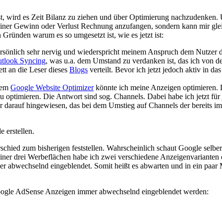
t, wird es Zeit Bilanz zu ziehen und über Optimierung nachzudenken.
 einer Gewinn oder Verlust Rechnung anzufangen, sondern kann mir gl
Gründen warum es so umgesetzt ist, wie es jetzt ist:
persönlich sehr nervig und wiederspricht meinem Anspruch dem Nutzer
utlook Syncing
, was u.a. dem Umstand zu verdanken ist, das ich von d
tt an die Leser dieses
Blogs
verteilt. Bevor ich jetzt jedoch aktiv in da
 dem
Google Website Optimizer
könnte ich meine Anzeigen optimieren. D
 optimieren. Die Antwort sind sog. Channels. Dabei habe ich jetzt fü
er darauf hingewiesen, das bei dem Umstieg auf Channels der bereits 
 erstellen.
schied zum bisherigen feststellen. Wahrscheinlich schaut Google sel
ner drei Werbeflächen habe ich zwei verschiedene Anzeigenvarianten e
r abwechselnd eingeblendet. Somit heißt es abwarten und in ein paar
 Google AdSense Anzeigen immer abwechselnd eingeblendet werden: