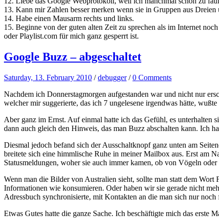
12. Liebe das Google Webprotokoll, weil ich manchmal schon zu fa
13. Kann mir Zahlen besser merken wenn sie in Gruppen aus Dreien u
14. Habe einen Mausarm rechts und links.
15. Beginne von der guten alten Zeit zu sprechen als im Internet noc
oder Playlist.com für mich ganz gesperrt ist.
Google Buzz – abgeschaltet
Saturday, 13. February 2010
/
debugger
/
0 Comments
Nachdem ich Donnerstagmorgen aufgestanden war und nicht nur erschr
welcher mir suggerierte, das ich 7 ungelesene irgendwas hätte, wußte
Aber ganz im Ernst. Auf einmal hatte ich das Gefühl, es unterhalten 
dann auch gleich den Hinweis, das man Buzz abschalten kann. Ich hat
Diesmal jedoch befand sich der Ausschaltknopf ganz unten am Seiten
breitete sich eine himmlische Ruhe in meiner Mailbox aus. Erst am 
Statusmeldungen, woher sie auch immer kamen, ob von Vögeln oder au
Wenn man die Bilder von Australien sieht, sollte man statt dem Wort
Informationen wie konsumieren. Oder haben wir sie gerade nicht me
Adressbuch synchronisierte, mit Kontakten an die man sich nur noch f
Etwas Gutes hatte die ganze Sache. Ich beschäftigte mich das erste M