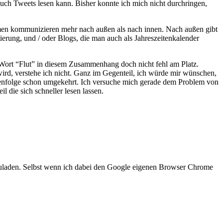
auch Tweets lesen kann. Bisher konnte ich mich nicht durchringen,
men kommunizieren mehr nach außen als nach innen. Nach außen gibt
rung, und / oder Blogs, die man auch als Jahreszeitenkalender
s Wort “Flut” in diesem Zusammenhang doch nicht fehl am Platz.
wird, verstehe ich nicht. Ganz im Gegenteil, ich würde mir wünschen,
reihenfolge schon umgekehrt. Ich versuche mich gerade dem Problem von
l die sich schneller lesen lassen.
chzuladen. Selbst wenn ich dabei den Google eigenen Browser Chrome