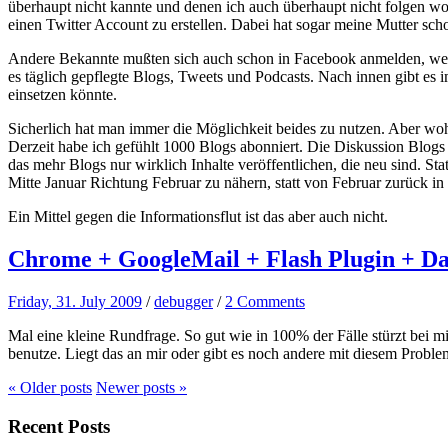
überhaupt nicht kannte und denen ich auch überhaupt nicht folgen wol
einen Twitter Account zu erstellen. Dabei hat sogar meine Mutter scho
Andere Bekannte mußten sich auch schon in Facebook anmelden, wei
es täglich gepflegte Blogs, Tweets und Podcasts. Nach innen gibt e
einsetzen könnte.
Sicherlich hat man immer die Möglichkeit beides zu nutzen. Aber wohe
Derzeit habe ich gefühlt 1000 Blogs abonniert. Die Diskussion Blogs 
das mehr Blogs nur wirklich Inhalte veröffentlichen, die neu sind. S
Mitte Januar Richtung Februar zu nähern, statt von Februar zurück in d
Ein Mittel gegen die Informationsflut ist das aber auch nicht.
Chrome + GoogleMail + Flash Plugin + Da
Friday, 31. July 2009
/
debugger
/
2 Comments
Mal eine kleine Rundfrage. So gut wie in 100% der Fälle stürzt bei
benutze. Liegt das an mir oder gibt es noch andere mit diesem Probl
« Older
posts
Newer
posts
»
Recent Posts