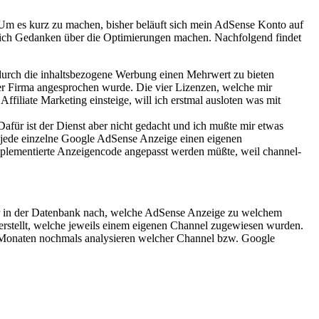
 Um es kurz zu machen, bisher beläuft sich mein AdSense Konto auf
eich Gedanken über die Optimierungen machen. Nachfolgend findet
 durch die inhaltsbezogene Werbung einen Mehrwert zu bieten
er Firma angesprochen wurde. Die vier Lizenzen, welche mir
s Affiliate Marketing einsteige, will ich erstmal ausloten was mit
afür ist der Dienst aber nicht gedacht und ich mußte mir etwas
r jede einzelne Google AdSense Anzeige einen eigenen
implementierte Anzeigencode angepasst werden müßte, weil channel-
ber in der Datenbank nach, welche AdSense Anzeige zu welchem
rstellt, welche jeweils einem eigenen Channel zugewiesen wurden.
 Monaten nochmals analysieren welcher Channel bzw. Google