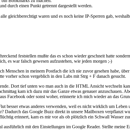
ul bin Bookmarks zu machen.
nd durch einen Punkt getrennt dargestellt werden.
h alle gleichberechtigt waren und es noch keine IP-Sperren gab, weshal
eckend feststellen mußte das es schon wieder geschneit hatte sonder
 ich, es war falsch gewesen aufzustehen, wie jeden morgen ;-)
sich Menschen in meinem Postfach die ich nie zuvor gesehen habe, über 
te vorher schon vergeblich in den Labs mit Strg + F danach gesucht.
ende. Dort tief unten wo man auch in die HTML Ansicht wechseln kann.
Nachmittag kam ich dazu mir das Ganze etwas genauer anzuschauen. Abe
s Facebook oder sonst woher, erinnerte ich mich wieder an das Grund
 Flut besser etwas anderes verwenden, weil es nicht wirklich um Leben 
hr? Dadurch das Google Buzz direkt in unsere Mailboxen verpflanzt w
lüchtig erinnert, kam es mir vor als ob plötzlich ein Schwall Wasser zu
al ausführlich mit den Einstellungen im Google Reader. Stellte meine 