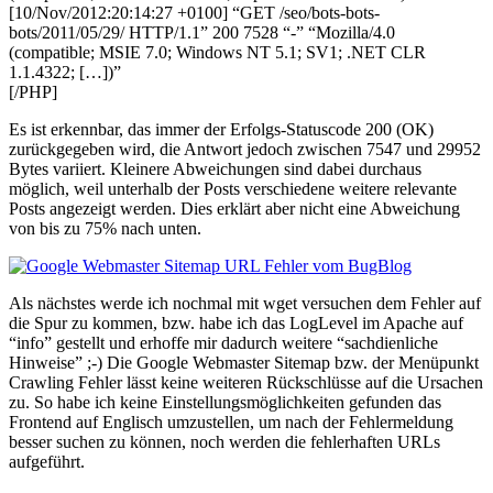
[10/Nov/2012:20:14:27 +0100] “GET /seo/bots-bots-
bots/2011/05/29/ HTTP/1.1” 200 7528 “-” “Mozilla/4.0
(compatible; MSIE 7.0; Windows NT 5.1; SV1; .NET CLR
1.1.4322; […])”
[/PHP]
Es ist erkennbar, das immer der Erfolgs-Statuscode 200 (OK)
zurückgegeben wird, die Antwort jedoch zwischen 7547 und 29952
Bytes variiert. Kleinere Abweichungen sind dabei durchaus
möglich, weil unterhalb der Posts verschiedene weitere relevante
Posts angezeigt werden. Dies erklärt aber nicht eine Abweichung
von bis zu 75% nach unten.
Als nächstes werde ich nochmal mit wget versuchen dem Fehler auf
die Spur zu kommen, bzw. habe ich das LogLevel im Apache auf
“info” gestellt und erhoffe mir dadurch weitere “sachdienliche
Hinweise” ;-) Die Google Webmaster Sitemap bzw. der Menüpunkt
Crawling Fehler lässt keine weiteren Rückschlüsse auf die Ursachen
zu. So habe ich keine Einstellungsmöglichkeiten gefunden das
Frontend auf Englisch umzustellen, um nach der Fehlermeldung
besser suchen zu können, noch werden die fehlerhaften URLs
aufgeführt.