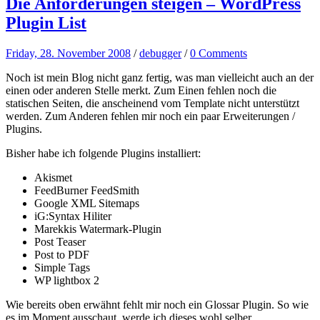
Die Anforderungen steigen – WordPress
Plugin List
Friday, 28. November 2008
/
debugger
/
0 Comments
Noch ist mein Blog nicht ganz fertig, was man vielleicht auch an der
einen oder anderen Stelle merkt. Zum Einen fehlen noch die
statischen Seiten, die anscheinend vom Template nicht unterstützt
werden. Zum Anderen fehlen mir noch ein paar Erweiterungen /
Plugins.
Bisher habe ich folgende Plugins installiert:
Akismet
FeedBurner FeedSmith
Google XML Sitemaps
iG:Syntax Hiliter
Marekkis Watermark-Plugin
Post Teaser
Post to PDF
Simple Tags
WP lightbox 2
Wie bereits oben erwähnt fehlt mir noch ein Glossar Plugin. So wie
es im Moment ausschaut, werde ich dieses wohl selber