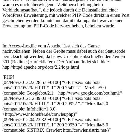
waren es noch überwiegend “Zeitüberschreitung beim
Verbindungsaufbau”, die jedoch durch die Deinstallation einer
WordPress-Erweiterung, mit welcher PHP-Code direkt in einen Post
geschrieben werden konnte und damit inkompatibel war zu einer
Erweiterung um PHP-Code hervorzuheben, behoben wurde.
Im Access-Logfile vom Apache lässt sich das Ganze
nachvollziehen. Neben der Größe muss dabei auch der Statuscode
berücksichtigt werden, da bspw. Urls ohne abschließenden / einen
301 (Redirect) zurückliefern. Der Aufbau findet sich hier:
http://httpd.apache.org/docs/2.2/logs.html
[PHP]
[04/Nov/2012:22:28:57 +0100] “GET /seo/bots-bots-
bots/2011/05/29/ HTTP/1.1” 200 7547 “-” “Mozilla/5.0
(compatible; Googlebot/2.1; +http://www.google.com/bot.html)”
[08/Nov/2012:12:39:03 +0100] “GET /seo/bots-bots-
bots/2011/05/29/ HTTP/1.1” 200 29952 “-” “Mozilla/5.0
(compatible; Infohelfer/1.3.0;
+http://www.infohelfer.de/crawler.php)”
[09/Nov/2012:04:23:32 +0100] “GET /seo/bots-bots-
bots/2011/05/29/ HTTP/1.1” 200 29950 “-” “Mozilla/5.0
(compatible; SISTRIX Crawler; http://crawler.sistrix.net/)”