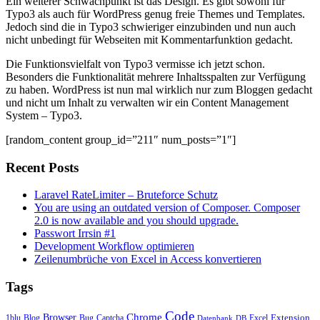
Ein weiterer Schwachpunkt ist das Design. Es gibt sowohl für
Typo3 als auch für WordPress genug freie Themes und Templates.
Jedoch sind die in Typo3 schwieriger einzubinden und nun auch
nicht unbedingt für Webseiten mit Kommentarfunktion gedacht.
Die Funktionsvielfalt von Typo3 vermisse ich jetzt schon.
Besonders die Funktionalität mehrere Inhaltsspalten zur Verfügung
zu haben. WordPress ist nun mal wirklich nur zum Bloggen gedacht
und nicht um Inhalt zu verwalten wir ein Content Management
System – Typo3.
[random_content group_id=”211″ num_posts=”1″]
Recent Posts
Laravel RateLimiter – Bruteforce Schutz
You are using an outdated version of Composer. Composer
2.0 is now available and you should upgrade.
Passwort Irrsin #1
Development Workflow optimieren
Zeilenumbrüche von Excel in Access konvertieren
Tags
Code
Chrome
Browser
Extension
1blu
Blog
Bug
Captcha
Excel
Datenbank
DB