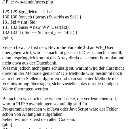
// File: /wp-admin/users.php
129 129 $go_delete = false;
130 130 foreach ( (array) $userids as $id ) {
131 $id = (int) $id;
131 132 $user = new WP_User($id);
132 133 if ( $id == $current_user->ID ) {
[/php]
Zeile 5 bzw. 131 ist neu. Bevor die Variable $id an WP_User
übergeben wird, wird sie nach int gecasted. Dies ist auch sinnvoll,
denn ursprünglich kommt das Array direkt aus einem Formular und
nicht etwa aus der Datenbank.
Was mir jedoch nicht ganz schlüssig ist, warum wird der Cast nicht
direkt in der Methode gemacht? Die Methode wird bestimmt noch
an mehreren Stellen aufgerufen und man sollte der Methode die
Verantwortung übertragen, sicherzustellen, das nur die richtigen
Werte übertragen werden.
Betrachten wir noch eine weitere Lücke, die verdeutlichen soll,
warum PHP Anwendungen so anfällig sind. In
Programmiersprachen wie Java oder JavaScript wäre der Fehler
schon von Anfang an aufgefallen.
Sehen wir uns zuerst den alten Code an:
[php]