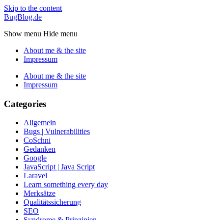
Skip to the content
BugBlog.de
Show menu
Hide menu
About me & the site
Impressum
About me & the site
Impressum
Categories
Allgemein
Bugs | Vulnerabilities
CoSchni
Gedanken
Google
JavaScript | Java Script
Laravel
Learn something every day
Merksätze
Qualitätssicherung
SEO
Syndrome & Prinzipien