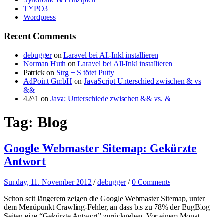
TYPO3
Wordpress
Recent Comments
debugger
on
Laravel bei All-Inkl installieren
Norman Huth
on
Laravel bei All-Inkl installieren
Patrick
on
Strg + S tötet Putty
AdPoint GmbH
on
JavaScript Unterschied zwischen & vs
&&
42^1
on
Java: Unterschiede zwischen && vs. &
Tag:
Blog
Google Webmaster Sitemap: Gekürzte
Antwort
Sunday, 11. November 2012
/
debugger
/
0 Comments
Schon seit längerem zeigen die Google Webmaster Sitemap, unter
dem Menüpunkt Crawling-Fehler, an dass bis zu 78% der BugBlog
Seiten eine “Gekürzte Antwort” zurückgeben. Vor einem Monat