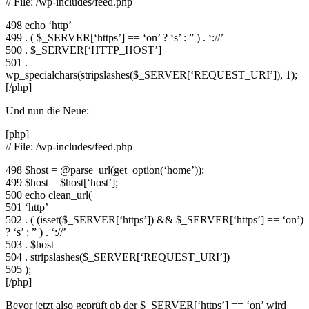
// File: /wp-includes/feed.php
498 echo ‘http’
499 . ( $_SERVER[‘https’] == ‘on’ ? ‘s’ : ” ) . ‘://’
500 . $_SERVER[‘HTTP_HOST’]
501 .
wp_specialchars(stripslashes($_SERVER[‘REQUEST_URI’]), 1);
[/php]
Und nun die Neue:
[php]
// File: /wp-includes/feed.php
498 $host = @parse_url(get_option(‘home’));
499 $host = $host[‘host’];
500 echo clean_url(
501 ‘http’
502 . ( (isset($_SERVER[‘https’]) && $_SERVER[‘https’] == ‘on’)
? ‘s’ : ” ) . ‘://’
503 . $host
504 . stripslashes($_SERVER[‘REQUEST_URI’])
505 );
[/php]
Bevor jetzt also geprüft ob der $_SERVER[‘https’] == ‘on’ wird