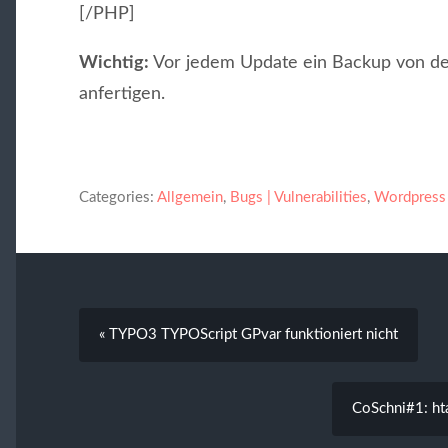
[/PHP]
Wichtig:
Vor jedem Update ein Backup von d
anfertigen.
Categories:
Allgemein
,
Bugs | Vulnerabilities
,
Wordpress
« TYPO3 TYPOScript GPvar funktioniert nicht
CoSchni#1: ht