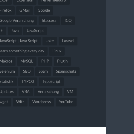
Excel
Extension
Fehlermeldung
Firefox
GMail
Google
Google Verarschung
htaccess
ICQ
IE
Java
JavaScript
JavaScript | Java Script
Joke
Laravel
learn something every day
Linux
Makros
MySQL
PHP
Plugin
Selenium
SEO
Spam
Spamschutz
Statistik
TYPO3
TypoScript
Updates
VBA
Verarschung
VM
wget
Witz
Wordpress
YouTube