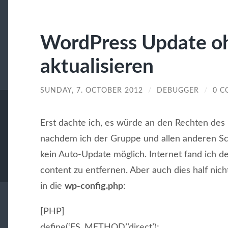
WordPress Update o
aktualisieren
SUNDAY, 7. OCTOBER 2012
/
DEBUGGER
/
0 
Erst dachte ich, es würde an den Rechten des 
nachdem ich der Gruppe und allen anderen Sc
kein Auto-Update möglich. Internet fand ich 
content zu entfernen. Aber auch dies half nicht
in die
wp-config.php
:
[PHP]
define(‘FS_METHOD’,’direct’);