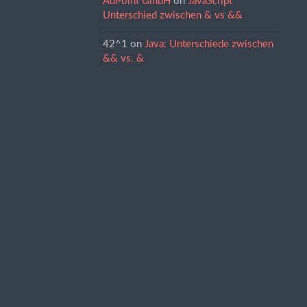
AdPoint GmbH
on
JavaScript
Unterschied zwischen & vs &&
42^1
on
Java: Unterschiede zwischen
&& vs. &