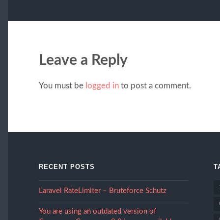
Leave a Reply
You must be
logged in
to post a comment.
RECENT POSTS
T
Laravel RateLimiter – Bruteforce Schutz
You are using an outdated version of