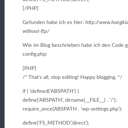
[/PHP]
Gefunden habe ich es hier:
http://www.hongki
without-ftp/
Wie im Blog beschrieben habe ich den Code ga
config.php:
[PHP]
/* That’s all, stop editing! Happy blogging. */
if ( !defined(‘ABSPATH’) )
define(‘ABSPATH’, dirname(__FILE__) . ‘/’);
require_once(ABSPATH . ‘wp-settings.php’);
define(‘FS_METHOD’,’direct’);