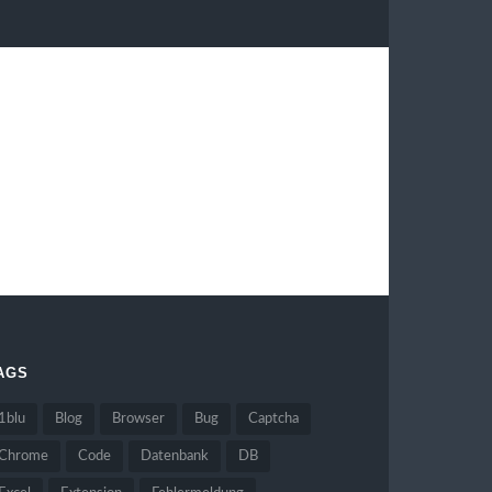
AGS
1blu
Blog
Browser
Bug
Captcha
Chrome
Code
Datenbank
DB