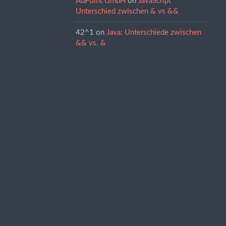
AdPoint GmbH
on
JavaScript
Unterschied zwischen & vs &&
42^1
on
Java: Unterschiede zwischen
&& vs. &