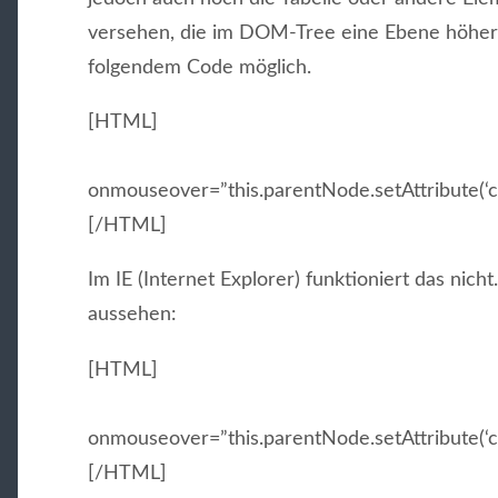
versehen, die im DOM-Tree eine Ebene höher s
folgendem Code möglich.
[HTML]
onmouseover=”this.parentNode.setAttribute(‘cla
[/HTML]
Im IE (Internet Explorer) funktioniert das nich
aussehen:
[HTML]
onmouseover=”this.parentNode.setAttribute(‘cl
[/HTML]