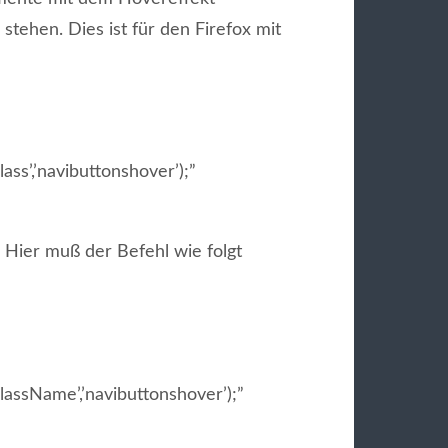
tehen. Dies ist für den Firefox mit
ss’,’navibuttonshover’);”
t. Hier muß der Befehl wie folgt
assName’,’navibuttonshover’);”