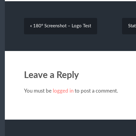
« 180° Screenshot – Logo Test
Sta
Leave a Reply
You must be
logged in
to post a comment.