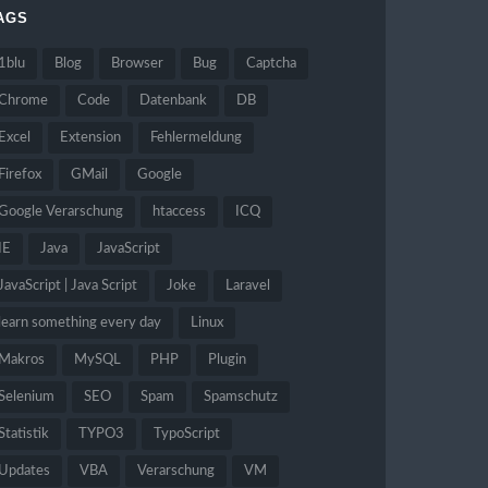
AGS
1blu
Blog
Browser
Bug
Captcha
Chrome
Code
Datenbank
DB
Excel
Extension
Fehlermeldung
Firefox
GMail
Google
Google Verarschung
htaccess
ICQ
IE
Java
JavaScript
JavaScript | Java Script
Joke
Laravel
learn something every day
Linux
Makros
MySQL
PHP
Plugin
Selenium
SEO
Spam
Spamschutz
Statistik
TYPO3
TypoScript
Updates
VBA
Verarschung
VM