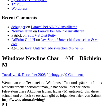
TYPO3
Wordpress
Recent Comments
debugger
on
Laravel bei All-Inkl installieren
Norman Huth
on
Laravel bei All-Inkl installieren
Patrick
on
Strg + S tötet Putty
AdPoint GmbH
on
JavaScript Unterschied zwischen & vs
&&
42^1
on
Java: Unterschiede zwischen && vs. &
Windows Newline Char – ^M – Dächlein
M
Tuesday, 16. December 2008
/
debugger
/
0 Comments
Wenn man eine Textdatei mit Windows öffnet und später mit Linux
weiterbearbeitet bekommt man, je nachdem unter welchem
Filesystem diese Aktionen laufen, lauter ^M angezeigt. Um diese
schnell und einfach zu ersetzen gibt es folgenden Trick von Saimat –
http://www.saimat.de/blog/
.
[C]