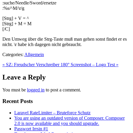
:suche/Needle/Sword/ersetze
:%s/^M/\r/g
[Strg] + V = ^
[Strg] + M = M
[/C]
Den Umweg über die Strg-Taste muß man gehen sonst findet er es
nicht. \r habe ich dagegen nicht gebraucht.
Categories:
Allgemein
« SZ: Freudscher Verschreiber
180° Screenshot – Logo Test »
Leave a Reply
You must be
logged in
to post a comment.
Recent Posts
Laravel RateLimiter – Bruteforce Schutz
You are using an outdated version of Composer. Composer
2.0 is now available and you should upgrade.
Passwort Irrsin #1