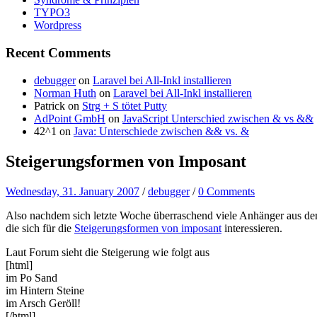
TYPO3
Wordpress
Recent Comments
debugger
on
Laravel bei All-Inkl installieren
Norman Huth
on
Laravel bei All-Inkl installieren
Patrick
on
Strg + S tötet Putty
AdPoint GmbH
on
JavaScript Unterschied zwischen & vs &&
42^1
on
Java: Unterschiede zwischen && vs. &
Steigerungsformen von Imposant
Wednesday, 31. January 2007
/
debugger
/
0 Comments
Also nachdem sich letzte Woche überraschend viele Anhänger aus de
die sich für die
Steigerungsformen von imposant
interessieren.
Laut Forum sieht die Steigerung wie folgt aus
[html]
im Po Sand
im Hintern Steine
im Arsch Geröll!
[/html]