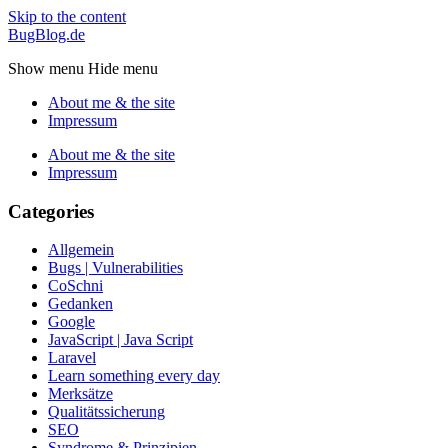
Skip to the content
BugBlog.de
Show menu
Hide menu
About me & the site
Impressum
About me & the site
Impressum
Categories
Allgemein
Bugs | Vulnerabilities
CoSchni
Gedanken
Google
JavaScript | Java Script
Laravel
Learn something every day
Merksätze
Qualitätssicherung
SEO
Syndrome & Prinzipien