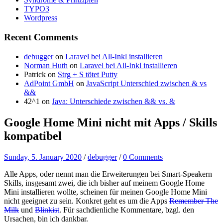
TYPO3
Wordpress
Recent Comments
debugger
on
Laravel bei All-Inkl installieren
Norman Huth
on
Laravel bei All-Inkl installieren
Patrick
on
Strg + S tötet Putty
AdPoint GmbH
on
JavaScript Unterschied zwischen & vs
&&
42^1
on
Java: Unterschiede zwischen && vs. &
Google Home Mini nicht mit Apps / Skills
kompatibel
Sunday, 5. January 2020
/
debugger
/
0 Comments
Alle Apps, oder nennt man die Erweiterungen bei Smart-Speakern
Skills, insgesamt zwei, die ich bisher auf meinem Google Home
Mini installieren wollte, scheinen für meinen Google Home Mini
nicht geeignet zu sein. Konkret geht es um die Apps
Remember The
Milk
und
Blinkist
. Für sachdienliche Kommentare, bzgl. den
Ursachen, bin ich dankbar.