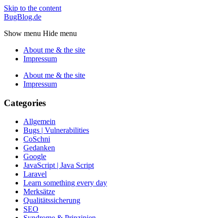
Skip to the content
BugBlog.de
Show menu
Hide menu
About me & the site
Impressum
About me & the site
Impressum
Categories
Allgemein
Bugs | Vulnerabilities
CoSchni
Gedanken
Google
JavaScript | Java Script
Laravel
Learn something every day
Merksätze
Qualitätssicherung
SEO
Syndrome & Prinzipien