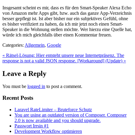
Insgesamt scheint es mir, dass es für den Smart-Speaker Alexa Echo
von Amazon mehr Apps gibt, bzw. auch das ganze App-Verzeichnis
besser gepflegt ist. Ist aber bisher nur ein subjektives Gefühl, ohne
es bisher verifiziert zu haben, da ich mir jetzt noch einen Smart-
Speaker in die Wohnung stellen möchte. Wer hierzu eine Quelle hat,
würde ich mich gleichfalls über einen Kommentar freuen.
Categories:
Allgemein
,
Google
« Rätsel-Lösung: Hier entsteht unsere neue Internetpräsenz.
The
response is not a valid JSON response. [Workaround] (Update) »
Leave a Reply
You must be
logged in
to post a comment.
Recent Posts
Laravel RateLimiter – Bruteforce Schutz
You are using an outdated version of Composer. Composer
2.0 is now available and you should upgrade.
Passwort Irrsin #1
Development Workflow optimieren